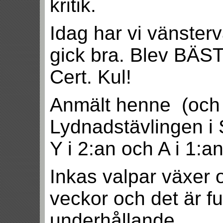
kritik.
Idag har vi vänsterv
gick bra. Blev BÄST
Cert. Kul!
Anmält henne (och A
Lydnadstävlingen i
Y i 2:an och A i 1:an
Inkas valpar växer 
veckor och det är ful
underhållande.