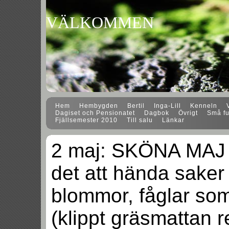
VÄLKOMMEN
Hem
Hembygden
Bertil
Inga-Lill
Kenneln
Dagiset och Pensionatet
Dagbok
Övrigt
Små fu
Fjällsemester 2010
Till salu
Länkar
2 maj: SKÖNA MAJ v
det att hända saker 
blommor, fåglar som
(klippt gräsmattan 