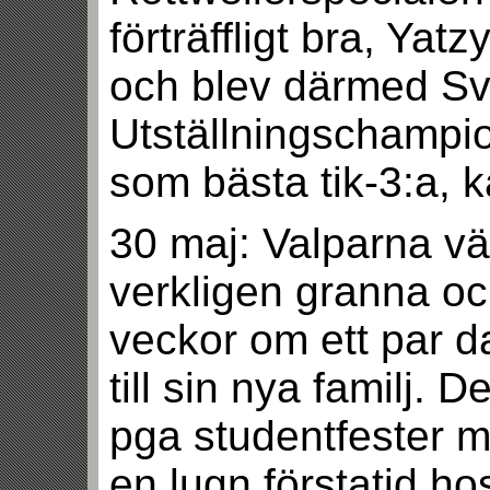
förträffligt bra, Yatz
och blev därmed S
Utställningschampio
som bästa tik-3:a, 
30 maj: Valparna väx
verkligen granna och 
veckor om ett par d
till sin nya familj. D
pga studentfester m.
en lugn förstatid h