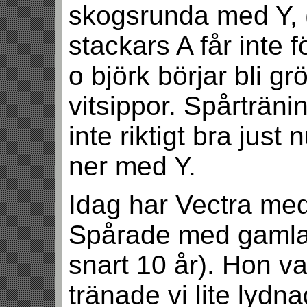
skogsrunda med Y, 
stackars A får inte 
o björk börjar bli g
vitsippor. Spårträni
inte riktigt bra just
ner med Y.
Idag har Vectra med
Spårade med gamla 
snart 10 år). Hon var
tränade vi lite lydn