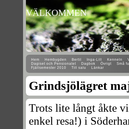
VÄLKOMMEN
Hem
Hembygden
Bertil
Inga-Lill
Kenneln
Dagiset och Pensionatet
Dagbok
Övrigt
Små fu
Fjällsemester 2010
Till salu
Länkar
Grindsjölägret ma
Trots lite långt åkte v
enkel resa!) i Söderham