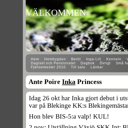
VÄLKOMMEN
Hem
Hembygden
Bertil
Inga-Lill
Kenneln
Dagiset och Pensionatet
Dagbok
Övrigt
Små fu
Fjällsemester 2010
Till salu
Länkar
Ante Poire
Inka
Princess
Idag 26 okt har Inka gjort debut i ut
var på Blekinge KK:s Blekingemästa
Hon blev BIS-5:a valp! KUL!
2 nov: Utställning Växjö SKK Int: B