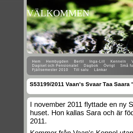
VÄLKOMMEN
Hem
Hembygden
Bertil
Inga-Lill
Kenneln
Dagiset och Pensionatet
Dagbok
Övrigt
Små fu
Fjällsemester 2010
Till salu
Länkar
S53199/2011 Vaan's Svaar Taa Saara 
I november 2011 flyttade en ny S
huset. Hon kallas Sara och är f
2011.
Kommer från Vaan's Kennel utan