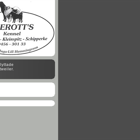
flyttade
weiler.