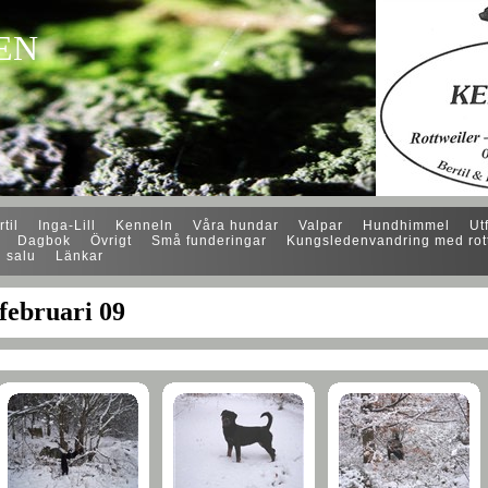
EN
til
Inga-Lill
Kenneln
Våra hundar
Valpar
Hundhimmel
Ut
Dagbok
Övrigt
Små funderingar
Kungsledenvandring med rott
l salu
Länkar
februari 09