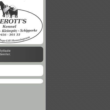
flyttade
weiler.