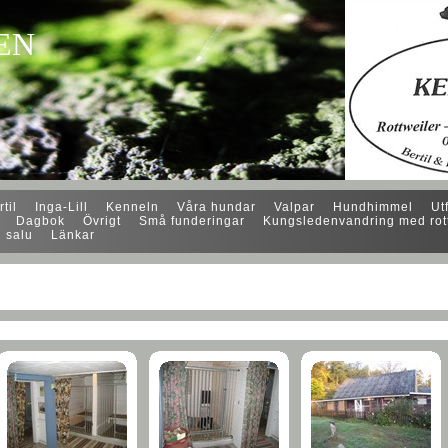
EN
til
Inga-Lill
Kenneln
Våra hundar
Valpar
Hundhimmel
Ut
Dagbok
Övrigt
Små funderingar
Kungsledenvandring med rott
l salu
Länkar