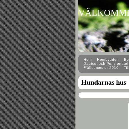
VÄLKOMM
Hem
Hembygden
Ber
Dagiset och Pensionatet
Fjällsemester 2010
Til
Hundarnas hus